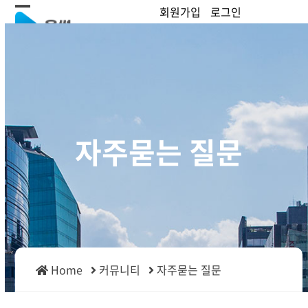
Skip
회원가입
로그인
Open
Close
to
content
mobile
mobile
menu
menu
자주묻는 질문
Home
커뮤니티
자주묻는 질문