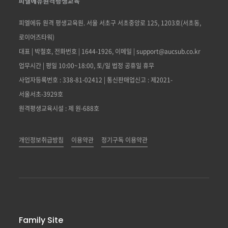
제 3 조 (약관의 게시와 개정)
② 민원사무 처리
피엘에듀 원격 평생교육원. 서울 서초구 서초중앙로 125, 1203호(서초동,
①"회사"는 이 약관의 내용을 “회원”이 쉽게 알 수 있도록
민원인의 신원 확인, 민원사항 확인, 사실조사를 위한 연락·통지,
처리결과 통보 등을 목적으로 개인정보를 처리합니다.
서비스 초기 화면에 게시합니다.
로이어즈타워)
②"회사"는 “약관의규제에관한법률”,
대표 | 박철호, 전화번호 | 1644-1926, 이메일 | support@aucsub.co.kr
③ 재화 또는 서비스 제공
“정보통신망이용촉진및정보보호등에관한법률(이하
업무시간 | 평일 10:00~18:00, 토/일 법정 공휴일 휴무
민원인의 신원 확인, 민원사항 확인, 사실조사를 위한 연락·통지,
“정보통신망법”)” 등 관련법을 위배하지 않는 범위에서 이
처리결과 통보 등을 목적으로 개인정보를 처리합니다.
사업자등록번호 : 338-81-02412 | 통신판매업신고 : 제2021-
약관을 개정할 수 있습니다.
서울서초-3929호
③"회사"가 약관을 개정할 경우에는 적용일자 및
④ 마케팅 및 광고에의 활용
원격평생교육시설 : 제 원-688호
신규 서비스(제품) 개발 및 맞춤 서비스 제공, 이벤트 및 광고성
개정사유를 명시하여 현행약관과 함께 제1항의 방식에 따라
정보 제공 및 참여기회 제공 , 인구통계학적 특성에 따른 서비스
그 개정약관의 적용일자 30일 전부터 적용일자 전일까지
제공 및 광고 게재 , 서비스의 유효성 확인, 접속빈도 파악 또는
공지합니다. 다만, 회원에게 불리한 약관의 개정의 경우에는
개인정보취급방침
이용약관
정기구독 이용약관
회원의 서비스 이용에 대한 통계 등을 목적으로 개인정보를
공지 외에 일정기간 서비스내 전자우편, 전자쪽지, 로그인시
처리합니다.
동의창 등의 전자적 수단을 통해 따로 명확히 통지하도록
합니다.
④회사가 전항에 따라 개정약관을 공지 또는 통지하면서
2. 개인정보 파일 현황
회원에게 30일 기간 내에 의사표시를 하지 않으면
개인정보 파일명 : 개인정보 수집항목
의사표시가 표명된 것으로 본다는 뜻을 명확하게 공지 또는
Family Site
개인정보 항목 : 주소, 비밀번호, 생년월일, 전화번호,
통지하였음에도 회원이 명시적으로 거부의 의사표시를 하지