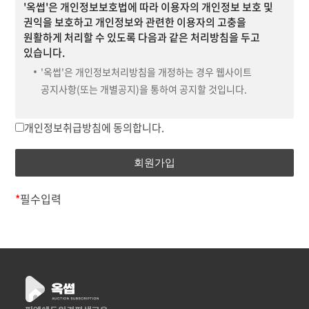
'옥썹'은 개인정보보호법에 따라 이용자의 개인정보 보호 및
제반 서비스를 의미합니다.
권익을 보호하고 개인정보와 관련한 이용자의 고충을
③"아이디(ID)"라 함은 “회원”의 식별과 “서비스” 이용을
원활하게 처리할 수 있도록 다음과 같은 처리방침을 두고
위하여 “회원”이 정하고 “회사”가 승인하는 문자와 숫자의
있습니다.
조합을 의미합니다.
'옥썹'은 개인정보처리방침을 개정하는 경우 웹사이트
④"비밀번호"라 함은 “회원”이 부여 받은 “아이디와 일치되는
공지사항(또는 개별공지)을 통하여 공지할 것입니다.
“회원”임을 확인하고 비밀보호를 위해 “회원” 자신이 정한 문자
또는 숫자의 조합을 의미합니다.
개인정보취급방침에 동의합니다.
⑤"유료서비스"라 함은 “회사”가 유료로 제공하는 각종
1. 개인정보의 처리 목적
온라인디지털콘텐츠(각종 정보콘텐츠, VOD, 아이템 기타
회사는 개인정보를 다음의 목적을 위해 처리합니다. 처리한
유료콘텐츠를 포함) 및 제반 서비스를 의미합니다.
개인정보는 다음의 목적이외의 용도로는 사용되지 않으며
⑥"포인트"라 함은 서비스의 효율적 이용을 위해 회사가 임의로
이용 목적이 변경될 시에는 사전동의를 구할 예정입니다.
책정 또는 지급, 조정할 수 있는 재산적 가치가 없는 “서비스”
*
필수입력
상의 가상 데이터를 의미합니다.
① 홈페이지 회원가입 및 관리
⑦"게시물"이라 함은 “회원”이 “서비스”를 이용함에 있어
회원 가입의사 확인, 회원제 서비스 제공에 따른 본인 식별·인증,
“서비스상”에 게시한 부호ㆍ문자ㆍ음성ㆍ음향ㆍ화상ㆍ동영상
회원자격 유지·관리, 제한적 본인확인제 시행에 따른 본인확인,
등의 정보 형태의 글, 사진, 동영상 및 각종 파일과 링크 등을
서비스 부정이용 방지, 만14세 미만 아동 개인정보 수집 시
의미합니다.
법정대리인 동의 여부 확인, 각종 고지·통지, 고충처리, 분쟁
조정을 위한 기록 보존 등을 목적으로 개인정보를 처리합니다.