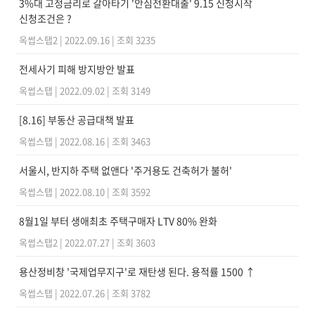
3%대 고정금리로 갈아타기 '안심전환대출' 9.15 신청시작
신청조건은 ?
옥썹스탭2
|
2022.09.16
|
조회 3235
전세사기 피해 방지방안 발표
옥썹스탭
|
2022.09.02
|
조회 3149
[8.16] 부동산 공급대책 발표
옥썹스탭
|
2022.08.16
|
조회 3463
서울시, 반지하 주택 없앤다 '주거용도 건축허가 불허'
옥썹스탭
|
2022.08.10
|
조회 3592
8월1일 부터 생애최초 주택구매자 LTV 80% 완화
옥썹스탭2
|
2022.07.27
|
조회 3603
용산정비창 '국제업무지구'로 재탄생 된다. 용적률 1500 ↑
옥썹스탭
|
2022.07.26
|
조회 3782