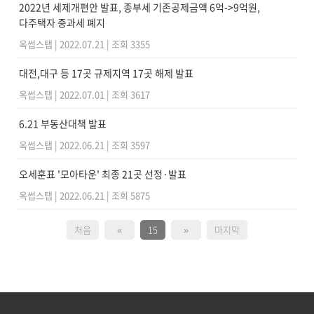
2022년 세제개편안 발표, 종부세 기존공제금액 6억->9억원,
다주택자 중과세 폐지
옥썹스탭
|
2022.07.21
|
조회 3355
대전,대구 등 17곳 규제지역 17곳 해제 발표
옥썹스탭
|
2022.07.01
|
조회 3617
6.21 부동산대책 발표
옥썹스탭
|
2022.06.21
|
조회 3597
오세훈표 '모아타운' 최종 21곳 선정 ·발표
옥썹스탭
|
2022.06.21
|
조회 5875
처음
«
15
»
마지막