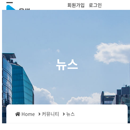
Skip
회원가입
로그인
Open
Close
to
content
mobile
mobile
menu
menu
뉴스
Home
커뮤니티
뉴스