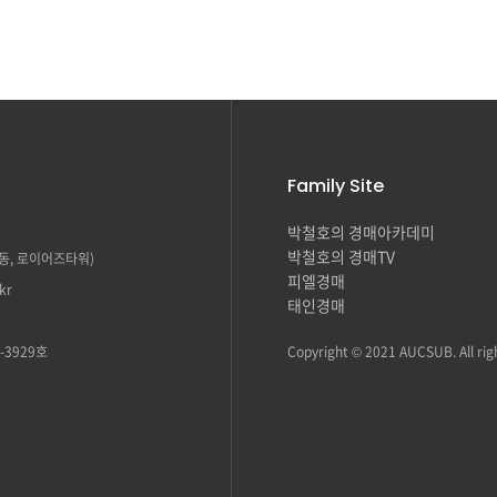
Family Site
박철호의 경매아카데미
박철호의 경매TV
초동, 로이어즈타워)
피엘경매
kr
태인경매
-3929호
Copyright © 2021 AUCSUB. All rig