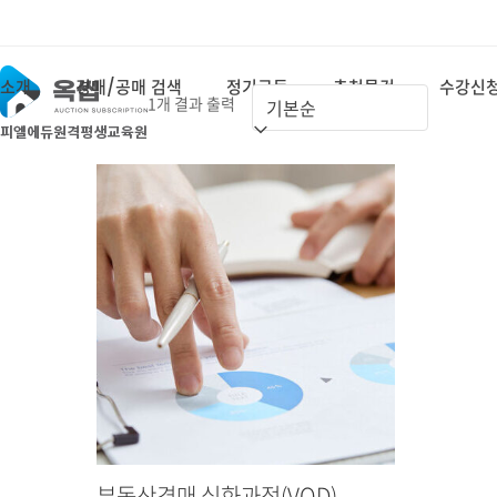
Skip
to
content
소개
경매/공매 검색
정기구독
추천물건
수강신
1개 결과 출력
부동산경매 심화과정(VOD)