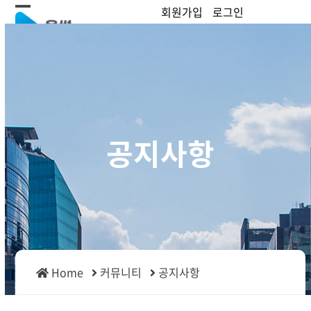
Skip
회원가입
로그인
Open
Close
to
content
mobile
mobile
menu
menu
공지사항
Home
커뮤니티
공지사항