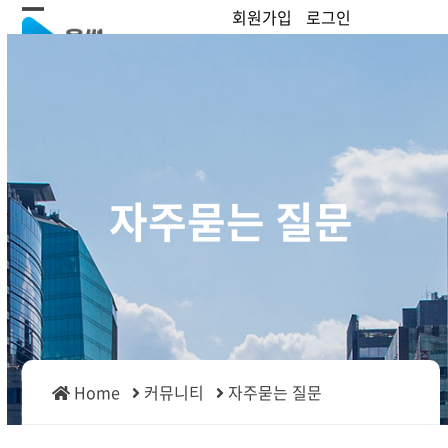
Skip
회원가입
로그인
Open
Close
to
content
mobile
mobile
menu
menu
자주묻는 질문
Home
커뮤니티
자주묻는 질문