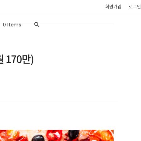
회원가입
로그인
0 Items
 170만)