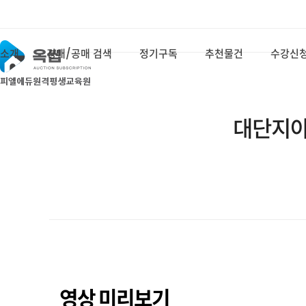
Skip
to
content
소개
경매/공매 검색
정기구독
추천물건
수강신
대단지아파
영상 미리보기