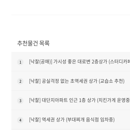
추천물건 목록
[낙찰(공매)] 가시성 좋은 대로변 2층상가 (스터디카
1
[낙찰] 공실걱정 없는 초역세권 상가 (교습소 추천)
2
[낙찰] 대단지아파트 인근 1층 상가 (치킨가게 운영중
3
[낙찰] 역세권 상가 (부대찌개 음식점 임차중)
4