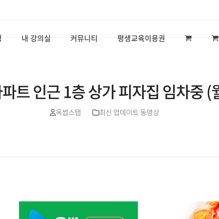
청
내 강의실
커뮤니티
평생교육이용권
트 인근 1층 상가 피자집 임차중 (월
옥썹스탭
최신 업데이트 동영상