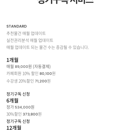
STANDARD
추천물건 매월 업데이트
실전권리분석 매월 업데이트
매월 업데이트 되는 물건 수는 증감될 수 있습니다.
1개월
매월
원 (자동결제)
89,000
카페회원 10% 할인
원
80,100
수강생 20%할인
원
71,200
정기구독 신청
6개월
정가
원
534,000
30%할인
원
373,800
정기구독 신청
12개월