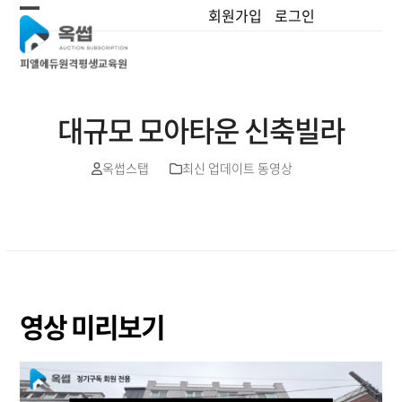
Skip
회원가입
로그인
Open
Close
to
content
mobile
mobile
menu
menu
대규모 모아타운 신축빌라
옥썹스탭
최신 업데이트 동영상
영상 미리보기