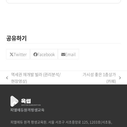
공유하기
Twitter
Facebook
Email
역세권 재개발 빌라 (권리분석/
가시성 좋은 1층상가
previous
next
현장영상)
(카페)
post:
post:
피엘에듀 원격 평생교육원. 서울 서초구 서초중앙로 125, 1203호(서초동,