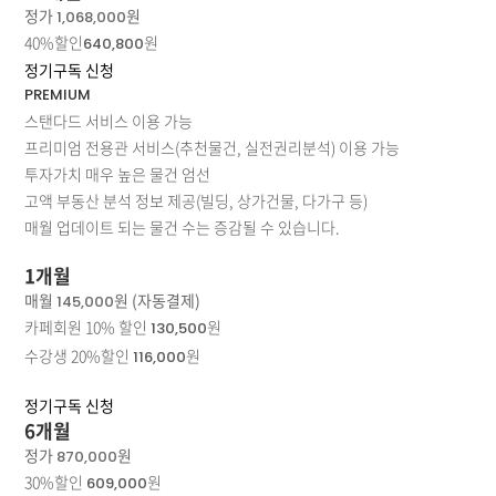
정가
원
1,068,000
40%할인
원
640,800
정기구독 신청
PREMIUM
스탠다드 서비스 이용 가능
프리미엄 전용관 서비스(추천물건, 실전권리분석) 이용 가능
투자가치 매우 높은 물건 엄선
고액 부동산 분석 정보 제공(빌딩, 상가건물, 다가구 등)
매월 업데이트 되는 물건 수는 증감될 수 있습니다.
1개월
매월
원 (자동결제)
145,000
카페회원 10% 할인
원
130,500
수강생 20%할인
원
116,000
정기구독 신청
6개월
정가
원
870,000
30%할인
원
609,000