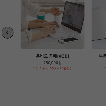
 3)
온비드 공매(VOD)
부동
원
250,000
인
쿠폰 적용시 20% ~ 30%할인
쿠