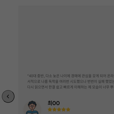
Use
후기는
“40대 중반, 다소 늦은 나이에 경매에 관심을 갖게 되어 온
the
서적으로 나름 독학을 여러번 시도했으나 번번이 실패 했었
left
다시 읽으면서 한결 쉽고 빠르게 이해하는 제 모습이 너무 
and
right
arrow
최OO
keys
Rating:
to