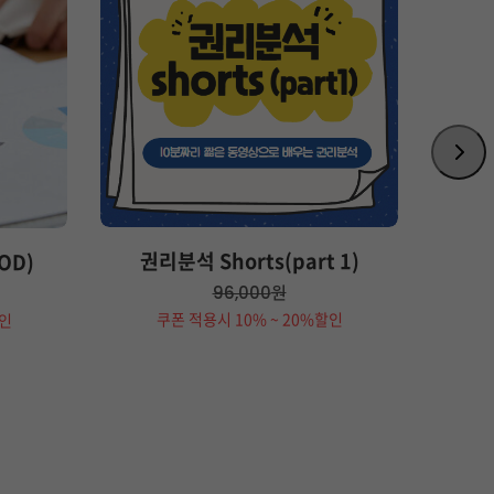
권리분석 Shorts(part 1)
권리
OD)
원
96,000
쿠폰 적용시 10% ~ 20%할인
할인