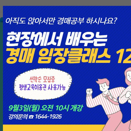
Skip
to
content
소개
경매/공매 검색
정기구독
추천물건
수강신