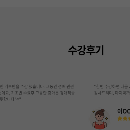
the
the
first
first
slide
slide
수강후기
라인 기초반을 수강 했습니다. 그동안 경매 관련
“한번 수강하면 다음
는데요, 기초반 수료후 그동안 쌓아둔 경매책을
감사드리며, 마지막까
뿌듯합니다^^”
이O
Rating
5