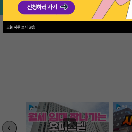
오늘 하루 보지 않음
Use
the
left
and