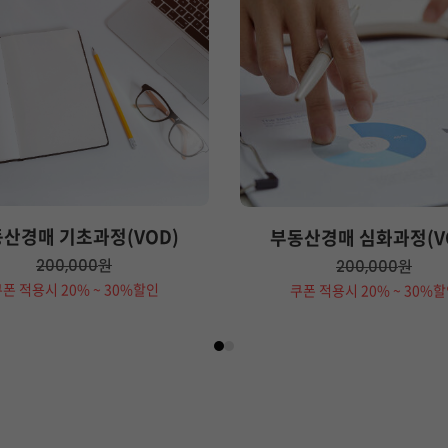
and
right
arrow
keys
to
access
the
carousel
navigation
산경매 기초과정(VOD)
buttons
부동산경매 심화과정(V
원
200,000
원
200,000
폰 적용시 20% ~ 30%할인
쿠폰 적용시 20% ~ 30%
Press
Press
escape
escape
to
to
go
go
to
to