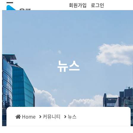
Skip
회원가입
로그인
Open
Close
to
content
mobile
mobile
menu
menu
뉴스
Home
커뮤니티
뉴스