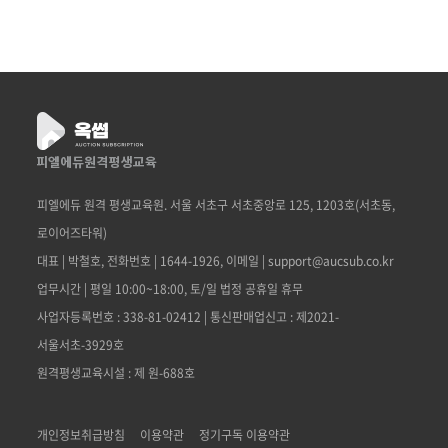
피엘에듀 원격 평생교육원. 서울 서초구 서초중앙로 125, 1203호(서초동,
로이어즈타워)
대표 | 박철호, 전화번호 | 1644-1926, 이메일 | support@aucsub.co.kr
업무시간 | 평일 10:00~18:00, 토/일 법정 공휴일 휴무
사업자등록번호 : 338-81-02412 | 통신판매업신고 : 제2021-
서울서초-3929호
원격평생교육시설 : 제 원-688호
개인정보취급방침
이용약관
정기구독 이용약관