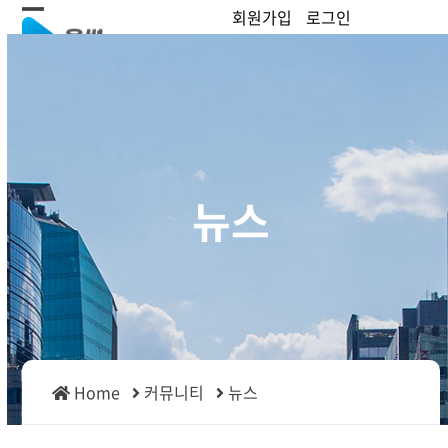
Skip
회원가입
로그인
Open
Close
to
content
mobile
mobile
menu
menu
뉴스
Home
커뮤니티
뉴스